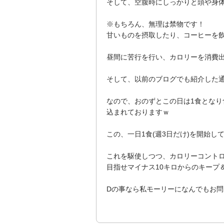
そして、空腹時にしっかりと頭や身
※もちろん、無理は禁物です！
甘いものを摂取したり、コーヒーを飲
昼間に苦行を行い、カロリーを消費出
そして、以前のブログでも紹介した通
なので、おのずとこの日は1食となり
込まれておりますｗ
この、一日1食(週3日だけ)を開始し
これを駆使しつつ、カロリーコント
目指せマイナス10キロからのキープ
Dの事なら私モーリーになんでもお問