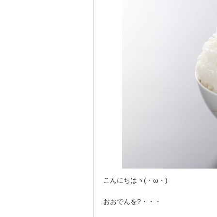
こんにちはヽ(・ω・)ゝ
おおでんを?・・・