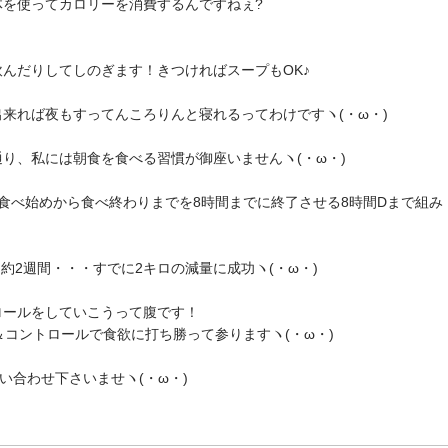
体を使ってカロリーを消費するんですねぇ?
んだりしてしのぎます！きつければスープもOK♪
来れば夜もすってんころりんと寝れるってわけですヽ(・ω・)ゝ
り、私には朝食を食べる習慣が御座いませんヽ(・ω・)ゝ
食べ始めから食べ終わりまでを8時間までに終了させる8時間Dまで組み
て約2週間・・・すでに2キロの減量に成功ヽ(・ω・)ゝ
ロールをしていこうって腹です！
＆コントロールで食欲に打ち勝って参りますヽ(・ω・)ゝ
い合わせ下さいませヽ(・ω・)ゝ