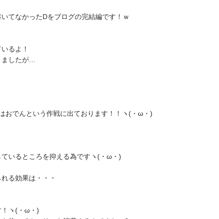
書いてなかったDをブログの完結編です！ｗ
ているよ！
りましたが…
はおでんという作戦に出ております！！ヽ(・ω・)ゝ
ているところを抑える為ですヽ(・ω・)ゝ
られる効果は・・・
！ヽ(・ω・)ゝ